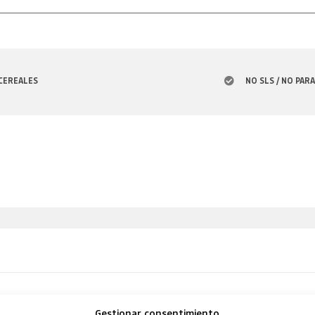
 CEREALES
NO SLS / NO PAR
Gestionar consentimiento