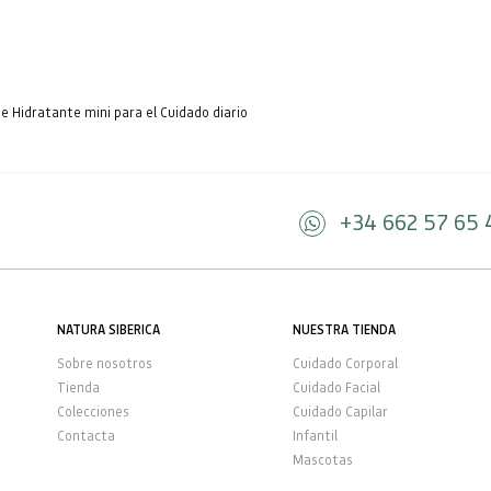
e Hidratante mini para el Cuidado diario
+34 662 57 65 
NATURA SIBERICA
NUESTRA TIENDA
Sobre nosotros
Cuidado Corporal
Tienda
Cuidado Facial
Colecciones
Cuidado Capilar
Contacta
Infantil
Mascotas