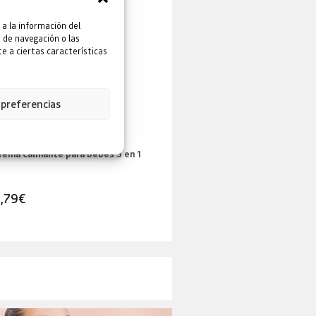
 a la información del
 de navegación o las
e a ciertas características
 preferencias
rema Calmante para bebés 5 en 1
Aceite de Masaje para bebé
,79
€
9,99
€