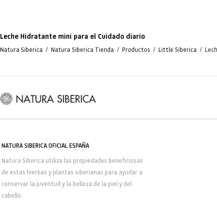
Leche Hidratante mini para el Cuidado diario
/
/
/
/
Natura Siberica
Natura Siberica Tienda
Productos
Little Siberica
Lech
NATURA SIBERICA OFICIAL ESPAÑA
Natura Siberica
utiliza las propiedades beneficiosas
de estas hierbas y plantas siberianas para ayudar a
conservar la juventud y la belleza de la piel y del
cabello.