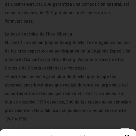
de Cosmos Natural, que garantiza una composición natural, así
como la ausencia de SLS, parabenos y siliconas en sus
formulaciones.
La base botánica de Flora Siberica
El científico alemán Johann Georg Gmelin fue elegido como uno
de los tres expertos que participarían en la Segunda Expedición
a Kamchatka junto con Vitus Bering. Viajaron a través de los
Urales y de Siberia occidental a Yeniseysk.
«Flora Sibirica» es la gran obra de Gmelin que recoge las
observaciones botánicas que realizó durante su largo viaje así
como todos los estudios que realizó el científico alemán. En
ella se describe 1.178 especies, 500 de las cuales no se conocían
previamente. «Flora Sibirica» se publicó en 4 volúmenes entre
1747 y 1769.
¿Por qué Flora Siberica?
Estimado cliente
,