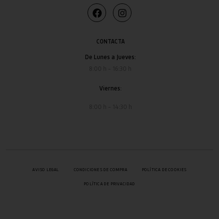
CONTACTA
De Lunes a Jueves:
8:00 h – 16:30 h
Viernes:
8:00 h – 14:30 h
AVISO LEGAL
CONDICIONES DE COMPRA
POLÍTICA DE COOKIES
POLÍTICA DE PRIVACIDAD