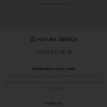
+34 93 545 66 96
NATURA SIBERICA OFICIAL ESPAÑA
Natura Siberica utiliza las propiedades beneficiosas de estas hierbas y
plantas siberianas para ayudar a conservar la juventud y la belleza de la
piel y del cabello.
ESTAMOS EN