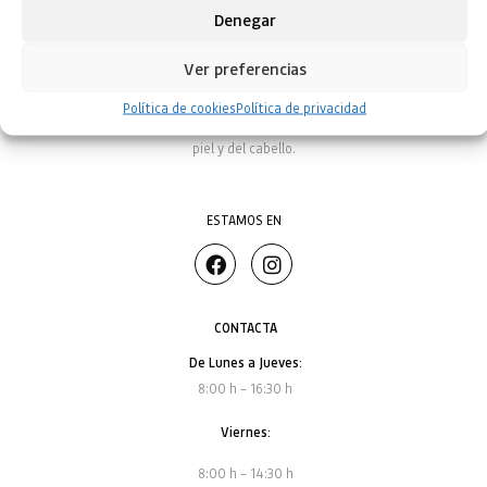
Denegar
NATURA SIBERICA OFICIAL ESPAÑA
Ver preferencias
Natura Siberica utiliza las propiedades beneficiosas de estas hierbas y
Política de cookies
Política de privacidad
plantas siberianas para ayudar a conservar la juventud y la belleza de la
piel y del cabello.
ESTAMOS EN
CONTACTA
De Lunes a Jueves:
8:00 h – 16:30 h
Viernes:
8:00 h – 14:30 h