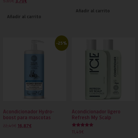
3,70
€
5,69
€
5.00
con
de 5
5.00
Añadir al carrito
de 5
Añadir al carrito
-25%
Acondicionador Hydro-
Acondicionador ligero
boost para mascotas
Refresh My Scalp
16,87
€
22,49
€
Valorado
11,49
€
con