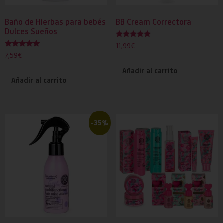
Baño de Hierbas para bebés
BB Cream Correctora
Dulces Sueños
Valorado
11,99
€
con
Valorado
7,59
€
5.00
con
de 5
5.00
Añadir al carrito
de 5
Añadir al carrito
-35%