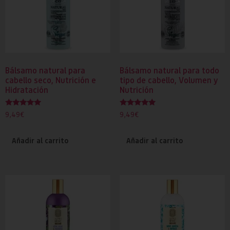
Bálsamo natural para
Bálsamo natural para todo
cabello seco, Nutrición e
tipo de cabello, Volumen y
Hidratación
Nutrición
Valorado
Valorado
9,49
€
9,49
€
con
con
5.00
5.00
de 5
de 5
Añadir al carrito
Añadir al carrito