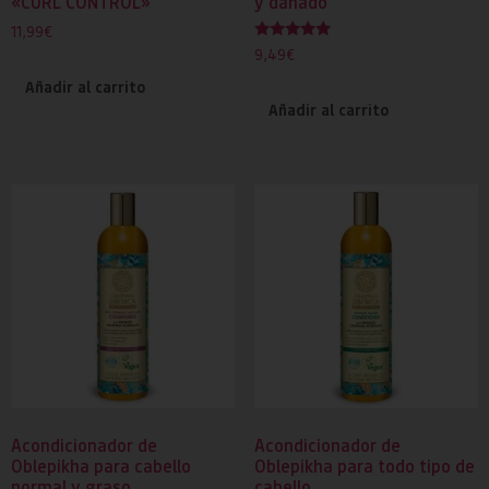
«CURL CONTROL»
y dañado
11,99
€
Valorado
9,49
€
con
5.00
Añadir al carrito
de 5
Añadir al carrito
Acondicionador de
Acondicionador de
Oblepikha para cabello
Oblepikha para todo tipo de
normal y graso
cabello