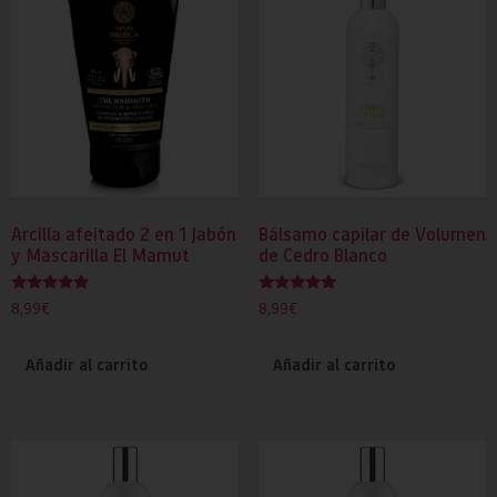
Arcilla afeitado 2 en 1 Jabón
Bálsamo capilar de Volumen
y Mascarilla El Mamut
de Cedro Blanco
Valorado
Valorado
8,99
€
8,99
€
con
con
5.00
5.00
de 5
de 5
Añadir al carrito
Añadir al carrito