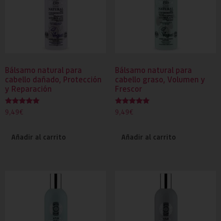
Bálsamo natural para
Bálsamo natural para
cabello dañado, Protección
cabello graso, Volumen y
y Reparación
Frescor
Valorado
Valorado
9,49
€
9,49
€
con
con
5.00
5.00
de 5
de 5
Añadir al carrito
Añadir al carrito