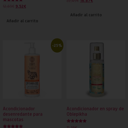
16,87
€
22,49
€
Valorado
9,52
€
12,69
€
con
5.00
Añadir al carrito
de 5
Añadir al carrito
-25%
Acondicionador
Acondicionador en spray de
desenredante para
Oblepikha
mascotas
Valorado
11,29
€