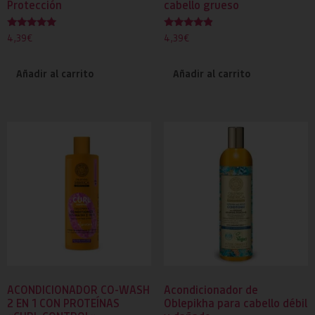
Protección
cabello grueso
Valorado
Valorado
4,39
€
4,39
€
con
con
5.00
4.67
de 5
de 5
Añadir al carrito
Añadir al carrito
ACONDICIONADOR CO-WASH
Acondicionador de
2 EN 1 CON PROTEÍNAS
Oblepikha para cabello débil