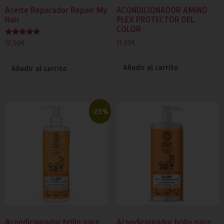
Aceite Reparador Repair My
ACONDICIONADOR AMINO
Hair
PLEX PROTECTOR DEL
COLOR
Valorado
11,99
€
12,59
€
con
5.00
de 5
Añadir al carrito
Añadir al carrito
-25%
Acondicionador brillo para
Acondicionador brillo para