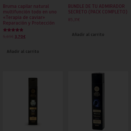
Bruma capilar natural
BUNDLE DE TU ADMIRADOR
multifunción todo en uno
SECRETO (PACK COMPLETO)
«Terapia de caviar»
85,31
€
Reparación y Protección
Añadir al carrito
Valorado
3,70
€
5,69
€
con
4.67
de 5
Añadir al carrito