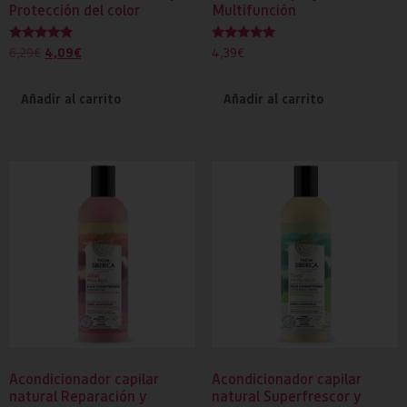
Protección del color
Multifunción
Valorado
Valorado
4,09
€
6,29
€
4,39
€
con
con
5.00
5.00
de 5
de 5
Añadir al carrito
Añadir al carrito
Acondicionador capilar
Acondicionador capilar
natural Reparación y
natural Superfrescor y