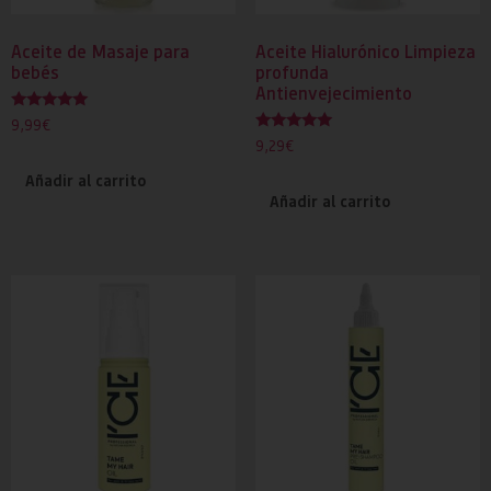
Aceite de Masaje para
Aceite Hialurónico Limpieza
bebés
profunda
Antienvejecimiento
Valorado
9,99
€
con
Valorado
9,29
€
5.00
con
de 5
5.00
Añadir al carrito
de 5
Añadir al carrito