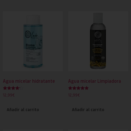
Agua micelar hidratante
Agua micelar Limpiadora
Valorado
Valorado
12,99
€
12,99
€
con
con
4.00
5.00
de 5
de 5
Añadir al carrito
Añadir al carrito