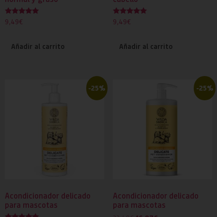
Valorado
Valorado
9,49
€
9,49
€
con
con
5.00
5.00
de 5
de 5
Añadir al carrito
Añadir al carrito
-25%
-25%
Acondicionador delicado
Acondicionador delicado
para mascotas
para mascotas