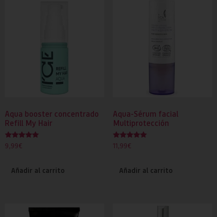
Aqua booster concentrado
Aqua-Sérum facial
Refill My Hair
Multiprotección
Valorado
Valorado
9,99
€
11,99
€
con
con
5.00
5.00
de 5
de 5
Añadir al carrito
Añadir al carrito