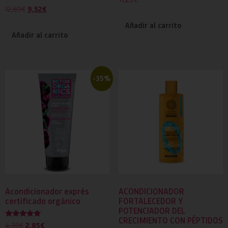
con
Valorado
9,52
€
12,69
€
5.00
con
de 5
5.00
Añadir al carrito
de 5
Añadir al carrito
-35%
Acondicionador exprés
ACONDICIONADOR
certificado orgánico
FORTALECEDOR Y
POTENCIADOR DEL
CRECIMIENTO CON PÉPTIDOS
Valorado
2,85
€
4,39
€