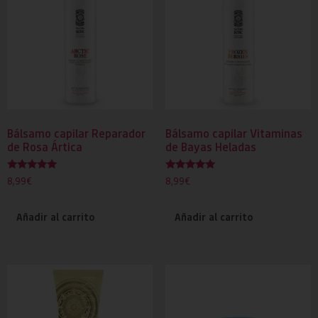
Bálsamo capilar Reparador
Bálsamo capilar Vitaminas
de Rosa Ártica
de Bayas Heladas
Valorado
Valorado
8,99
€
8,99
€
con
con
5.00
5.00
de 5
de 5
Añadir al carrito
Añadir al carrito