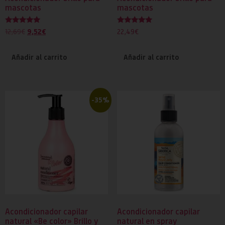
mascotas
mascotas
Valorado
Valorado
9,52
€
12,69
€
22,49
€
con
con
5.00
5.00
de 5
de 5
Añadir al carrito
Añadir al carrito
-35%
Acondicionador capilar
Acondicionador capilar
natural «Be color» Brillo y
natural en spray