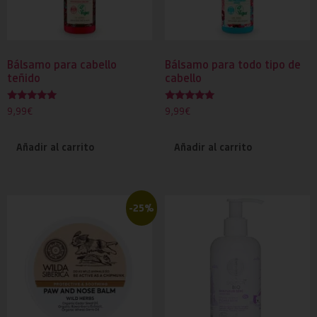
Bálsamo para cabello
Bálsamo para todo tipo de
teñido
cabello
Valorado
Valorado
9,99
€
9,99
€
con
con
5.00
5.00
de 5
de 5
Añadir al carrito
Añadir al carrito
-25%