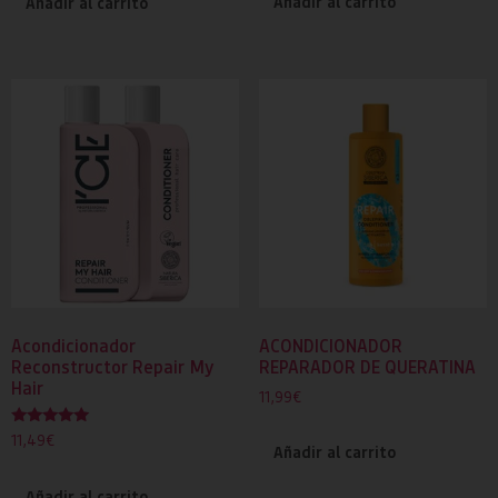
Añadir al carrito
Añadir al carrito
Acondicionador
ACONDICIONADOR
Reconstructor Repair My
REPARADOR DE QUERATINA
Hair
11,99
€
Valorado
11,49
€
Añadir al carrito
con
5.00
de 5
Añadir al carrito