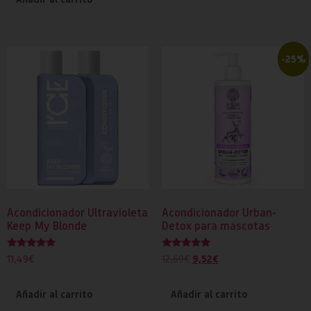
-25%
Acondicionador Ultravioleta
Acondicionador Urban-
Keep My Blonde
Detox para mascotas
Valorado
Valorado
9,52
€
11,49
€
12,69
€
con
con
5.00
5.00
de 5
de 5
Añadir al carrito
Añadir al carrito