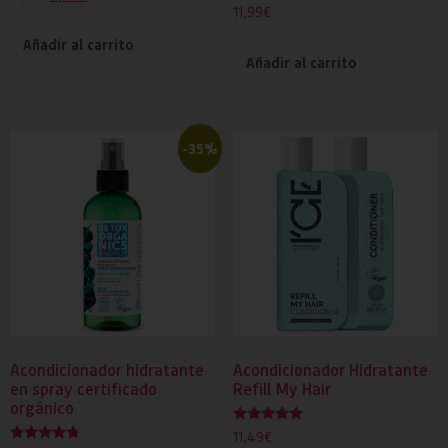
con
11,99
€
5.00
de 5
Añadir al carrito
Añadir al carrito
-35%
Acondicionador hidratante
Acondicionador Hidratante
en spray certificado
Refill My Hair
orgánico
Valorado
11,49
€
con