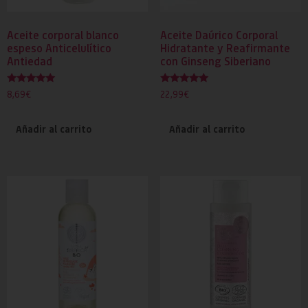
Aceite corporal blanco
Aceite Daúrico Corporal
espeso Anticelulítico
Hidratante y Reafirmante
Antiedad
con Ginseng Siberiano
Valorado
Valorado
8,69
€
22,99
€
con
con
5.00
5.00
de 5
de 5
Añadir al carrito
Añadir al carrito