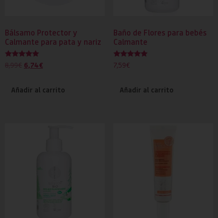
Bálsamo Protector y
Baño de Flores para bebés
Calmante para pata y nariz
Calmante
Valorado
Valorado
6,74
€
8,99
€
7,59
€
con
con
5.00
5.00
de 5
de 5
Añadir al carrito
Añadir al carrito