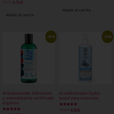
Valorado
4,54
€
6,99
€
5.00
con
de 5
4.50
Añadir al carrito
de 5
Añadir al carrito
-35%
-25%
Acondicionador hidratante
Acondicionador Hydro-
y voluminizante certificado
boost para mascotas
orgánico
Valorado
9,52
€
12,69
€
con
Valorado