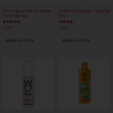
Aceite para Pulir el cabello
Aceite Prechampú Tame My
Tame My Hair
Hair
Valorado
Valorado
12,59
€
9,99
€
con
con
5.00
4.00
de 5
de 5
Añadir al carrito
Añadir al carrito