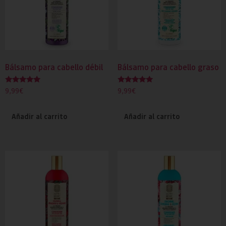
Bálsamo para cabello débil
Bálsamo para cabello graso
Valorado
Valorado
9,99
€
9,99
€
con
con
5.00
5.00
de 5
de 5
Añadir al carrito
Añadir al carrito