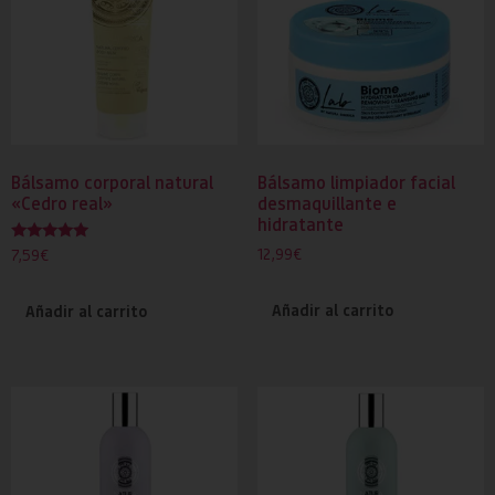
Bálsamo corporal natural
Bálsamo limpiador facial
«Cedro real»
desmaquillante e
hidratante
Valorado
12,99
€
7,59
€
con
5.00
de 5
Añadir al carrito
Añadir al carrito