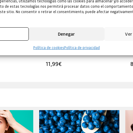
periencias, utilizamos tecnologías como las cookies para almacenar y/o acceder
ento de estas tecnologías nos permitirá procesar datos como el comportamiento
este sitio. No consentir o retirar el consentimiento, puede afectar negativament
Denegar
Ver
ora
Aqua-Sérum facial Multiprotección
A
Política de cookies
Política de privacidad
M
11,99
€