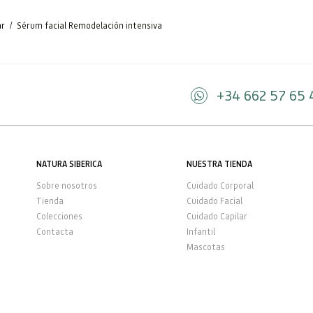
/
ar
Sérum facial Remodelación intensiva
+34 662 57 65 
NATURA SIBERICA
NUESTRA TIENDA
Sobre nosotros
Cuidado Corporal
Tienda
Cuidado Facial
Colecciones
Cuidado Capilar
Contacta
Infantil
Mascotas