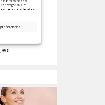
 a la información del
 de navegación o las
e a ciertas características
 preferencias
rcilla afeitado 2 en 1 Jabón y
Aceite Hialurónico Limpieza
ascarilla El Mamut
profunda Antienvejecimien
8,99
€
9,29
€