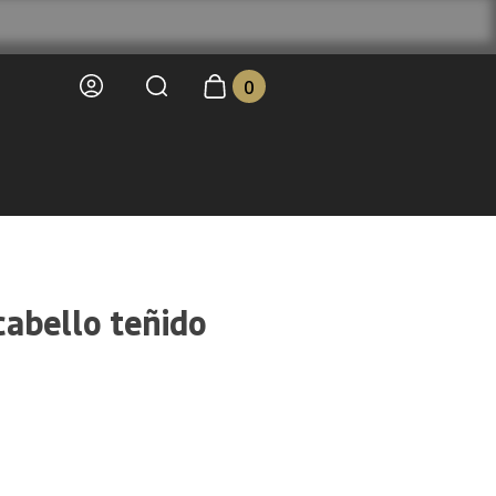
0
cabello teñido