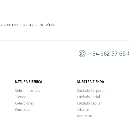
dado en crema para cabello teñido
+34 662 57 65 
NATURA SIBERICA
NUESTRA TIENDA
Sobre nosotros
Cuidado Corporal
Tienda
Cuidado Facial
Colecciones
Cuidado Capilar
Contacta
Infantil
Mascotas