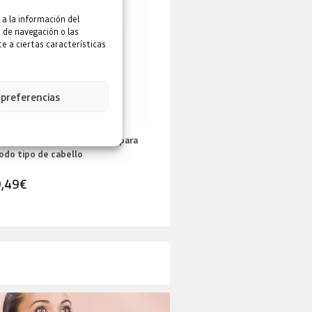
 a la información del
 de navegación o las
e a ciertas características
 preferencias
condicionador de Oblepikha para
Aceite Vivo de Oblepikha
odo tipo de cabello
9,49
€
62,99
€