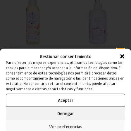
Aceite de Masaje para bebés
Baño de Flores para bebés
Estimado cliente
,
Gestionar consentimiento
Calmante
Para ofrecer las mejores experiencias, utilizamos tecnologías como las
Te informamos de que nuestras instalaciones
9,99
€
7,59
€
cookies para almacenar y/o acceder a la información del dispositivo. El
permanecerán cerradas del 10 al 17 de agosto
.
consentimiento de estas tecnologías nos permitirá procesar datos
como el comportamiento de navegación o las identificaciones únicas en
Durante este periodo, estaremos trabajando en
este sitio. No consentir o retirar el consentimiento, puede afectar
mejorarlas para poder ofrecerte un mejor servicio a
negativamente a ciertas características y funciones.
nuestro regreso. Por ello, los pedidos efectuados
POSTS RELACIONADOS
Aceptar
pasadas las 8:00 a.m. del día 8 de agosto no se podrán
gestionar hasta el día 17 de agosto. Agradecemos tu
Denegar
comprensión y te pedimos disculpas por cualquier
inconveniente que esto pueda causar.
Ver preferencias