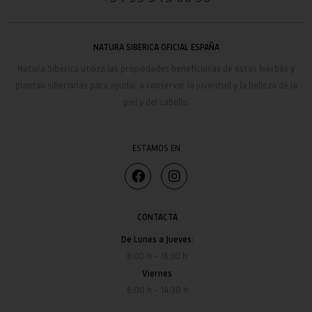
NATURA SIBERICA OFICIAL ESPAÑA
Natura Siberica
utiliza las propiedades beneficiosas de estas hierbas y
plantas siberianas para ayudar a conservar la juventud y la belleza de la
piel y del cabello.
ESTAMOS EN
CONTACTA
De Lunes a Jueves:
8:00 h – 16:30 h
Viernes
8:00 h – 14:30 h