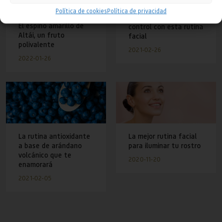
¡Nos vemos pronto!
Política de cookies
Política de privacidad
Mantén el acné bajo
El espino amarillo de
control con esta rutina
Altái, un fruto
facial
polivalente
2021-02-26
2022-01-26
La rutina antioxidante
La mejor rutina facial
a base de arándano
para iluminar tu rostro
volcánico que te
2020-11-20
enamorará
2021-02-05