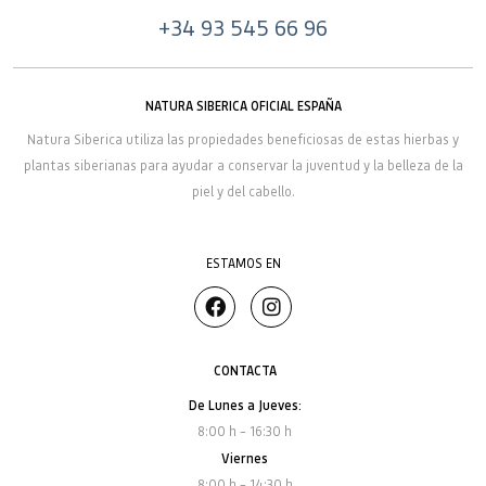
+34 93 545 66 96
NATURA SIBERICA OFICIAL ESPAÑA
Natura Siberica
utiliza las propiedades beneficiosas de estas hierbas y
plantas siberianas para ayudar a conservar la juventud y la belleza de la
piel y del cabello.
ESTAMOS EN
CONTACTA
De Lunes a Jueves:
8:00 h – 16:30 h
Viernes
8:00 h – 14:30 h