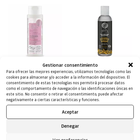
Gestionar consentimiento
Aceite Hialurónico Limpieza
Agua micelar Limpiadora
profunda Antienvejecimiento
Para ofrecer las mejores experiencias, utilizamos tecnologías como las
cookies para almacenar y/o acceder a la información del dispositivo. El
9,29
€
12,99
€
consentimiento de estas tecnologías nos permitirá procesar datos
como el comportamiento de navegación o las identificaciones únicas en
este sitio. No consentir o retirar el consentimiento, puede afectar
negativamente a ciertas características y funciones.
POSTS RELACIONADOS
Aceptar
Denegar
Ver preferencias