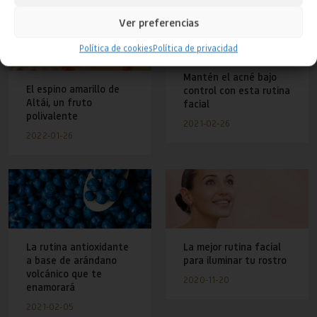
inconveniente que esto pueda causar.
Ver preferencias
¡Nos vemos pronto!
Política de cookies
Política de privacidad
Mantén el acné bajo
El espino amarillo de
control con esta rutina
Altái, un fruto
facial
polivalente
2021-02-26
2022-01-26
La rutina antioxidante
La mejor rutina facial
a base de arándano
para iluminar tu rostro
volcánico que te
2020-11-20
enamorará
2021-02-05